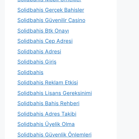
Solidbahis Gerçek Bahisler
Solidbahis Güvenilir Casino
Solidbahis Btk Onayı
Solidbahis Cep Adresi
Solidbahis Adresi
Solidbahis Giriş
Solidbahis
Solidbahis Reklam Etkisi
Solidbahis Lisans Gereksinimi
Solidbahis Bahis Rehberi
Solidbahis Adres Takibi
Solidbahis Üyelik Olma
Solidbahis Güvenlik Önlemleri