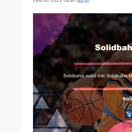
Eylül 30, 2023
Yazarı:
admin