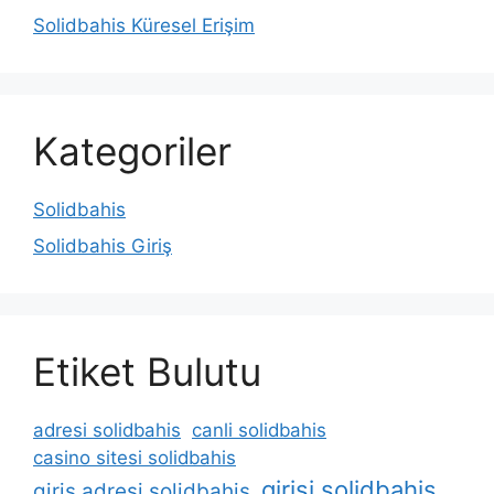
Solidbahis Küresel Erişim
Kategoriler
Solidbahis
Solidbahis Giriş
Etiket Bulutu
adresi solidbahis
canli solidbahis
casino sitesi solidbahis
girisi solidbahis
giris adresi solidbahis