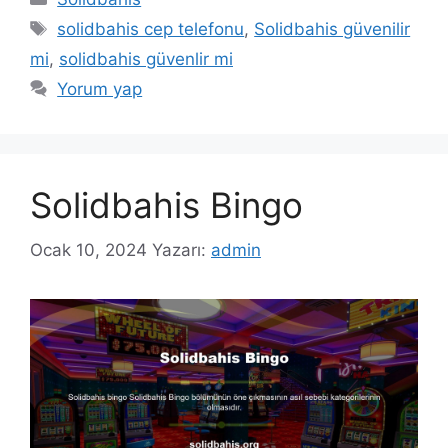
Etiketler
solidbahis cep telefonu
,
Solidbahis güvenilir
mi
,
solidbahis güvenlir mi
Yorum yap
Solidbahis Bingo
Ocak 10, 2024
Yazarı:
admin