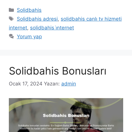
Kategoriler
Solidbahis
Etiketler
Solidbahis adresi
,
solidbahis canlı tv hizmeti
internet
,
solidbahis i̇nternet
Yorum yap
Solidbahis Bonusları
Ocak 17, 2024
Yazarı:
admin