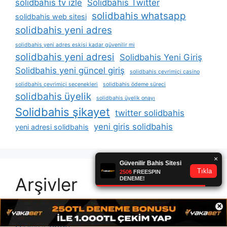
solidbahis tv izle
Solidbahis Twitter
solidbahis whatsapp
solidbahis web sitesi
solidbahis yeni adres
solidbahis yeni adres eskisi kadar güvenilir mi
solidbahis yeni adresi
Solidbahis Yeni Giriş
Solidbahis yeni güncel giriş
solidbahis çevrimiçi casino
solidbahis çevrimiçi seçenekleri
solidbahis ödeme süreci
solidbahis üyelik
solidbahis üyelik onayı
Solidbahis şikayet
twitter solidbahis
yeni giris solidbahis
yeni adresi solidbahis
Arşivler
×
Temmuz 2026