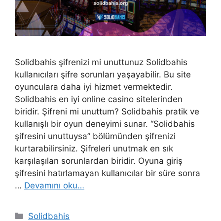
Solidbahis şifrenizi mi unuttunuz Solidbahis
kullanıcıları şifre sorunları yaşayabilir. Bu site
oyunculara daha iyi hizmet vermektedir.
Solidbahis en iyi online casino sitelerinden
biridir. Şifreni mi unuttum? Solidbahis pratik ve
kullanışlı bir oyun deneyimi sunar. “Solidbahis
şifresini unuttuysa” bölümünden şifrenizi
kurtarabilirsiniz. Şifreleri unutmak en sık
karşılaşılan sorunlardan biridir. Oyuna giriş
şifresini hatırlamayan kullanıcılar bir süre sonra
…
Devamını oku…
Kategoriler
Solidbahis