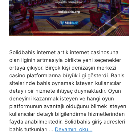
Solidbahis internet artık internet casinosuna
olan ilginin artmasıyla birlikte yeni seçenekler
ortaya çıkıyor. Birçok kişi denizaşırı merkezi
casino platformlarına büyük ilgi gösterdi. Bahis
sitelerinde bahis oynamak isteyen kullanıcılar
detaylı bir hizmete ihtiyaç duymaktadır. Oyun
deneyimi kazanmak isteyen ve hangi oyun
platformunun avantajlı olduğunu bilmek isteyen
kullanıcılar detaylı bilgilendirme hizmetlerinden
faydalanabilmektedir. Solidbahis giriş adresleri
bahis tutkunları …
Devamını oku…