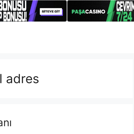
l adres
anı