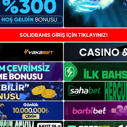
SOLIDBAHIS GİRİŞ İÇİN TIKLAYINIZ!