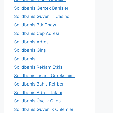
Solidbahis Gerçek Bahisler
Solidbahis Güvenilir Casino
Solidbahis Btk Onayı
Solidbahis Cep Adresi
Solidbahis Adresi
Solidbahis Giriş
Solidbahis
Solidbahis Reklam Etkisi
Solidbahis Lisans Gereksinimi
Solidbahis Bahis Rehberi
Solidbahis Adres Takibi
Solidbahis Üyelik Olma
Solidbahis Güvenlik Önlemleri