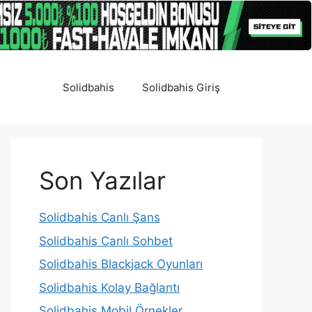
Solidbahis
Solidbahis Giriş
Son Yazılar
Solidbahis Canlı Şans
Solidbahis Canlı Sohbet
Solidbahis Blackjack Oyunları
Solidbahis Kolay Bağlantı
Solidbahis Mobil Örnekler