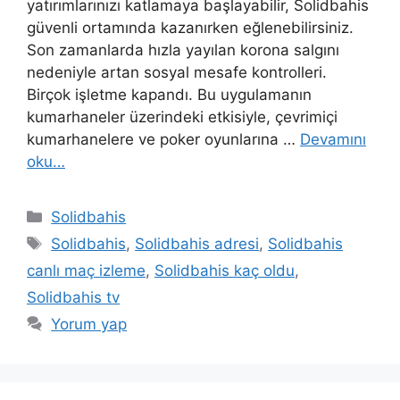
yatırımlarınızı katlamaya başlayabilir, Solidbahis
güvenli ortamında kazanırken eğlenebilirsiniz.
Son zamanlarda hızla yayılan korona salgını
nedeniyle artan sosyal mesafe kontrolleri.
Birçok işletme kapandı. Bu uygulamanın
kumarhaneler üzerindeki etkisiyle, çevrimiçi
kumarhanelere ve poker oyunlarına …
Devamını
oku…
Kategoriler
Solidbahis
Etiketler
Solidbahis
,
Solidbahis adresi
,
Solidbahis
canlı maç izleme
,
Solidbahis kaç oldu
,
Solidbahis tv
Yorum yap