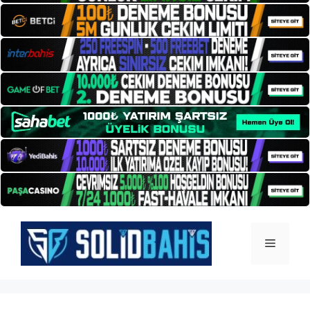
İçeriğe
atla
Menü