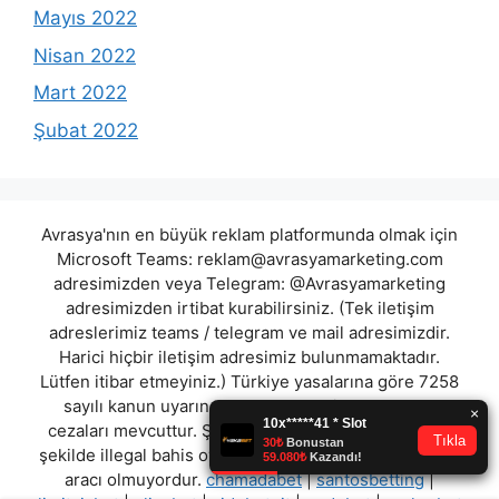
Mayıs 2022
Nisan 2022
Mart 2022
Şubat 2022
Avrasya'nın en büyük reklam platformunda olmak için
Microsoft Teams:
reklam@avrasyamarketing.com
adresimizden veya Telegram: @Avrasyamarketing
adresimizden irtibat kurabilirsiniz. (Tek iletişim
adreslerimiz teams / telegram ve mail adresimizdir.
Harici hiçbir iletişim adresimiz bulunmamaktadır.
Lütfen itibar etmeyiniz.) Türkiye yasalarına göre 7258
sayılı kanun uyarınca yasa dışı bahis oynamanın
cezaları mevcuttur. Şu an bulunduğunuz site hiç bir
şekilde illegal bahis oyunları oynatmıyor ve oynamaya
aracı olmuyordur.
chamadabet
|
santosbetting
|