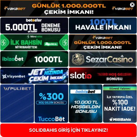
×
SOLIDBAHIS GİRİŞ İÇİN TIKLAYINIZ!