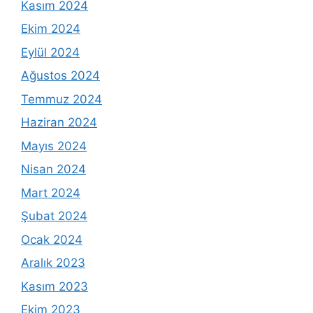
Kasım 2024
Ekim 2024
Eylül 2024
Ağustos 2024
Temmuz 2024
Haziran 2024
Mayıs 2024
Nisan 2024
Mart 2024
Şubat 2024
Ocak 2024
Aralık 2023
Kasım 2023
Ekim 2023