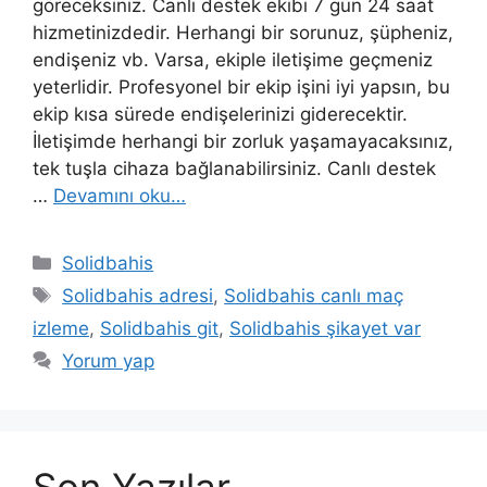
göreceksiniz. Canlı destek ekibi 7 gün 24 saat
hizmetinizdedir. Herhangi bir sorunuz, şüpheniz,
endişeniz vb. Varsa, ekiple iletişime geçmeniz
yeterlidir. Profesyonel bir ekip işini iyi yapsın, bu
ekip kısa sürede endişelerinizi giderecektir.
İletişimde herhangi bir zorluk yaşamayacaksınız,
tek tuşla cihaza bağlanabilirsiniz. Canlı destek
…
Devamını oku…
Kategoriler
Solidbahis
Etiketler
Solidbahis adresi
,
Solidbahis canlı maç
izleme
,
Solidbahis git
,
Solidbahis şikayet var
Yorum yap
Son Yazılar