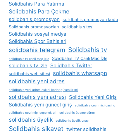
Solidbahis Para Yatırma
Solidbahis Para Çekme
solidbahis promosyon
solidbahis promosyon kodu
Solidbahis promosyonları
solidbahis sitesi
Solidbahis sosyal medya
Solidbahis Spor Bahisleri
Solidbahis tv
solidbahis telegram
Solidbahis TV Canlı Maç İzle
solidbahis tv canli maç izle
solidbahis tv izle
Solidbahis Twitter
solidbahis whatsapp
solidbahis web sitesi
solidbahis yeni adres
solidbahis yeni adres eskisi kadar güvenilir mi
solidbahis yeni adresi
Solidbahis Yeni Giriş
Solidbahis yeni güncel giriş
solidbahis çevrimiçi casino
solidbahis çevrimiçi seçenekleri
solidbahis ödeme süreci
solidbahis üyelik
solidbahis üyelik onayı
Solidbahis şikayet
twitter solidbahis