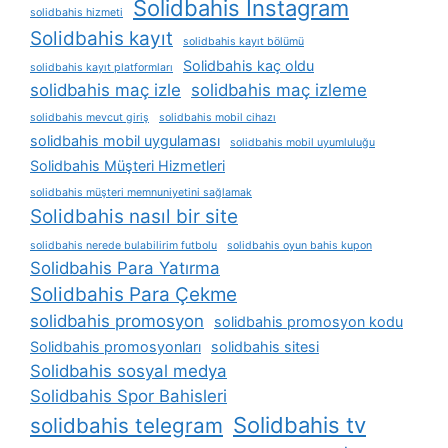
Solidbahis Instagram
solidbahis hizmeti
Solidbahis kayıt
solidbahis kayıt bölümü
Solidbahis kaç oldu
solidbahis kayıt platformları
solidbahis maç izle
solidbahis maç izleme
solidbahis mevcut giriş
solidbahis mobil cihazı
solidbahis mobil uygulaması
solidbahis mobil uyumluluğu
Solidbahis Müşteri Hizmetleri
solidbahis müşteri memnuniyetini sağlamak
Solidbahis nasıl bir site
solidbahis nerede bulabilirim futbolu
solidbahis oyun bahis kupon
Solidbahis Para Yatırma
Solidbahis Para Çekme
solidbahis promosyon
solidbahis promosyon kodu
Solidbahis promosyonları
solidbahis sitesi
Solidbahis sosyal medya
Solidbahis Spor Bahisleri
Solidbahis tv
solidbahis telegram