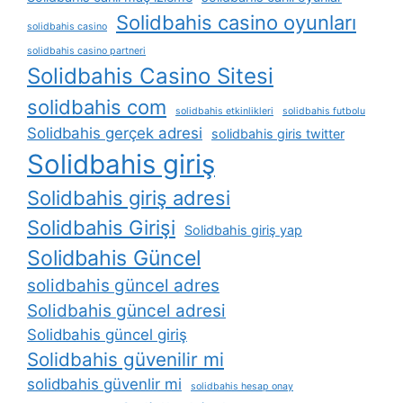
Solidbahis casino oyunları
solidbahis casino
solidbahis casino partneri
Solidbahis Casino Sitesi
solidbahis com
solidbahis etkinlikleri
solidbahis futbolu
Solidbahis gerçek adresi
solidbahis giris twitter
Solidbahis giriş
Solidbahis giriş adresi
Solidbahis Girişi
Solidbahis giriş yap
Solidbahis Güncel
solidbahis güncel adres
Solidbahis güncel adresi
Solidbahis güncel giriş
Solidbahis güvenilir mi
solidbahis güvenlir mi
solidbahis hesap onay