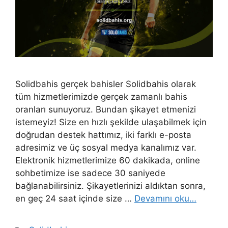
Solidbahis gerçek bahisler Solidbahis olarak
tüm hizmetlerimizde gerçek zamanlı bahis
oranları sunuyoruz. Bundan şikayet etmenizi
istemeyiz! Size en hızlı şekilde ulaşabilmek için
doğrudan destek hattımız, iki farklı e-posta
adresimiz ve üç sosyal medya kanalımız var.
Elektronik hizmetlerimize 60 dakikada, online
sohbetimize ise sadece 30 saniyede
bağlanabilirsiniz. Şikayetlerinizi aldıktan sonra,
en geç 24 saat içinde size …
Devamını oku…