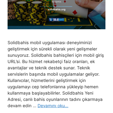
Solidbahis mobil uygulaması deneyiminizi
geliştirmek için sürekli olarak yeni gelişmeler
sunuyoruz. Solidbahis bahisçileri için mobil giriş
URL’si. Bu hizmet rekabetçi faiz oranları, ek
avantajlar ve teknik destek sunar. Teknik
servislerin başında mobil uygulamalar geliyor.
Kullanıcılar, hizmetlerini geliştirmek için
uygulamayı cep telefonlarına yükleyip hemen
kullanmaya başlayabilirler. Solidbahis Yeni
Adresi, canlı bahis oyunlarının tadını çıkarmaya
devam edin …
Devamını oku…