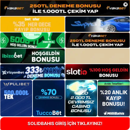
×
SOLIDBAHIS GİRİŞ İÇİN TIKLAYINIZ!