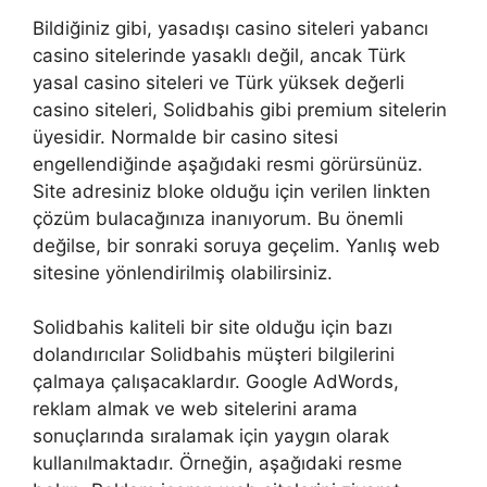
Bildiğiniz gibi, yasadışı casino siteleri yabancı
casino sitelerinde yasaklı değil, ancak Türk
yasal casino siteleri ve Türk yüksek değerli
casino siteleri, Solidbahis gibi premium sitelerin
üyesidir. Normalde bir casino sitesi
engellendiğinde aşağıdaki resmi görürsünüz.
Site adresiniz bloke olduğu için verilen linkten
çözüm bulacağınıza inanıyorum. Bu önemli
değilse, bir sonraki soruya geçelim. Yanlış web
sitesine yönlendirilmiş olabilirsiniz.
Solidbahis kaliteli bir site olduğu için bazı
dolandırıcılar Solidbahis müşteri bilgilerini
çalmaya çalışacaklardır. Google AdWords,
reklam almak ve web sitelerini arama
sonuçlarında sıralamak için yaygın olarak
kullanılmaktadır. Örneğin, aşağıdaki resme