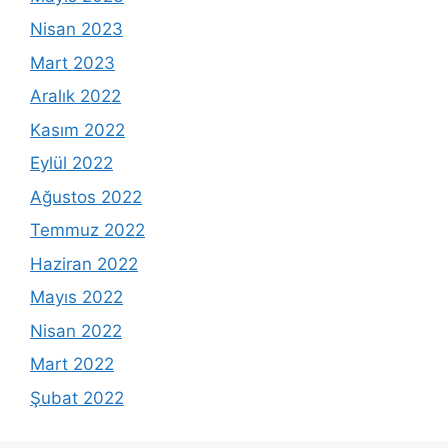
Nisan 2023
Mart 2023
Aralık 2022
Kasım 2022
Eylül 2022
Ağustos 2022
Temmuz 2022
Haziran 2022
Mayıs 2022
Nisan 2022
Mart 2022
Şubat 2022