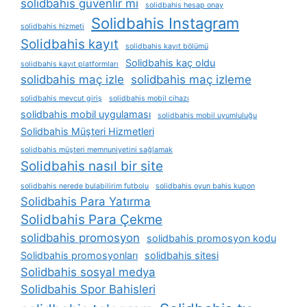
solidbahis güvenlir mi
solidbahis hesap onay
Solidbahis Instagram
solidbahis hizmeti
Solidbahis kayıt
solidbahis kayıt bölümü
Solidbahis kaç oldu
solidbahis kayıt platformları
solidbahis maç izle
solidbahis maç izleme
solidbahis mevcut giriş
solidbahis mobil cihazı
solidbahis mobil uygulaması
solidbahis mobil uyumluluğu
Solidbahis Müşteri Hizmetleri
solidbahis müşteri memnuniyetini sağlamak
Solidbahis nasıl bir site
solidbahis nerede bulabilirim futbolu
solidbahis oyun bahis kupon
Solidbahis Para Yatırma
Solidbahis Para Çekme
solidbahis promosyon
solidbahis promosyon kodu
Solidbahis promosyonları
solidbahis sitesi
Solidbahis sosyal medya
Solidbahis Spor Bahisleri