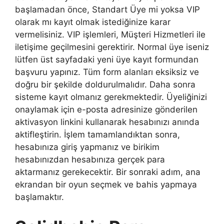
başlamadan önce, Standart Üye mi yoksa VIP
olarak mı kayıt olmak istediğinize karar
vermelisiniz. VIP işlemleri, Müşteri Hizmetleri ile
iletişime geçilmesini gerektirir. Normal üye iseniz
lütfen üst sayfadaki yeni üye kayıt formundan
başvuru yapınız. Tüm form alanları eksiksiz ve
doğru bir şekilde doldurulmalıdır. Daha sonra
sisteme kayıt olmanız gerekmektedir. Üyeliğinizi
onaylamak için e-posta adresinize gönderilen
aktivasyon linkini kullanarak hesabınızı anında
aktifleştirin. İşlem tamamlandıktan sonra,
hesabınıza giriş yapmanız ve birikim
hesabınızdan hesabınıza gerçek para
aktarmanız gerekecektir. Bir sonraki adım, ana
ekrandan bir oyun seçmek ve bahis yapmaya
başlamaktır.