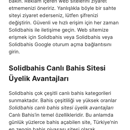
bakın. Reklam içeren web sitelerini ziyaret
etmemenizi öneririz. Yanlışlıkla böyle bir sahte
siteyi ziyaret ederseniz, lütfen şifrenizi
değiştirin. Güvenli ve hızlı erişim için her zaman
Solidbahis ile iletişime geçin. Web sitemize
erişmek için Solidbahis veya Solidbahis veya
Solidbahis Google oturum açma bağlantısını
girin.
Solidbahis Canlı Bahis Sitesi
Üyelik Avantajları
Solidbahis çok çeşitli canlı bahis kategorileri
sunmaktadır. Bahis çeşitliliği ve yüksek oranlar
Solidbahis canlı bahis sitesi üyelik avantajları
Canlı Bahis’in temel özellikleridir. Bu anlamda
günlük yüzlerce bahis açabilen site, Türkiye’nin
en zengin bahis piyasası sitesi olarak