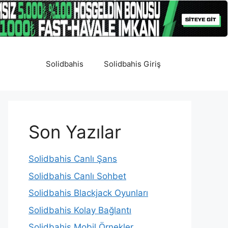
Solidbahis
Solidbahis Giriş
Son Yazılar
Solidbahis Canlı Şans
Solidbahis Canlı Sohbet
Solidbahis Blackjack Oyunları
Solidbahis Kolay Bağlantı
Solidbahis Mobil Örnekler