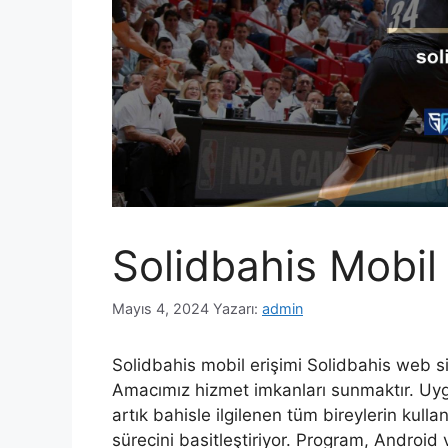
Solidbahis Mobil 
Mayıs 4, 2024
Yazarı:
admin
Solidbahis mobil erişimi Solidbahis web 
Amacımız hizmet imkanları sunmaktır. Uygu
artık bahisle ilgilenen tüm bireylerin kull
sürecini basitleştiriyor. Program, Android 