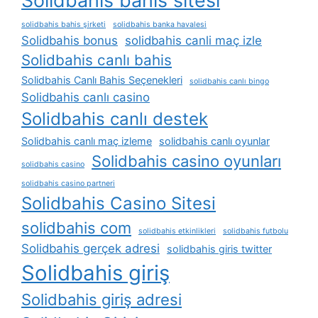
solidbahis bahis şirketi
solidbahis banka havalesi
Solidbahis bonus
solidbahis canli maç izle
Solidbahis canlı bahis
Solidbahis Canlı Bahis Seçenekleri
solidbahis canlı bingo
Solidbahis canlı casino
Solidbahis canlı destek
Solidbahis canlı maç izleme
solidbahis canlı oyunlar
Solidbahis casino oyunları
solidbahis casino
solidbahis casino partneri
Solidbahis Casino Sitesi
solidbahis com
solidbahis etkinlikleri
solidbahis futbolu
Solidbahis gerçek adresi
solidbahis giris twitter
Solidbahis giriş
Solidbahis giriş adresi