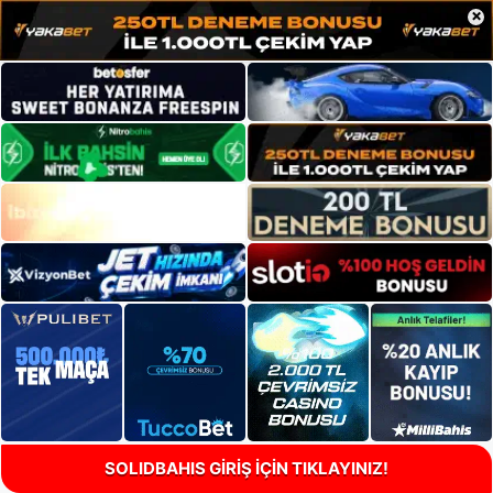
×
SOLIDBAHIS GİRİŞ İÇİN TIKLAYINIZ!