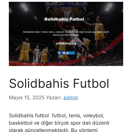
Solidbahis Futbol ​
Mayıs 15, 2025
Yazarı:
admin
Solidbahis futbol ​ futbol, ​​tenis, voleybol,
basketbol ve diğer birçok spor dalı düzenli
olarak güncellenmektedir. Bu yöntemi