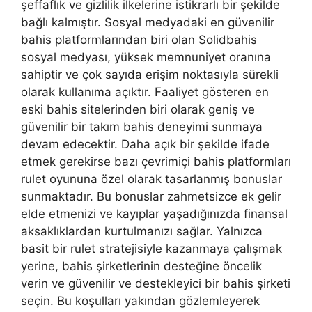
şeffaflık ve gizlilik ilkelerine istikrarlı bir şekilde
bağlı kalmıştır. Sosyal medyadaki en güvenilir
bahis platformlarından biri olan Solidbahis
sosyal medyası, yüksek memnuniyet oranına
sahiptir ve çok sayıda erişim noktasıyla sürekli
olarak kullanıma açıktır. Faaliyet gösteren en
eski bahis sitelerinden biri olarak geniş ve
güvenilir bir takım bahis deneyimi sunmaya
devam edecektir. Daha açık bir şekilde ifade
etmek gerekirse bazı çevrimiçi bahis platformları
rulet oyununa özel olarak tasarlanmış bonuslar
sunmaktadır. Bu bonuslar zahmetsizce ek gelir
elde etmenizi ve kayıplar yaşadığınızda finansal
aksaklıklardan kurtulmanızı sağlar. Yalnızca
basit bir rulet stratejisiyle kazanmaya çalışmak
yerine, bahis şirketlerinin desteğine öncelik
verin ve güvenilir ve destekleyici bir bahis şirketi
seçin. Bu koşulları yakından gözlemleyerek