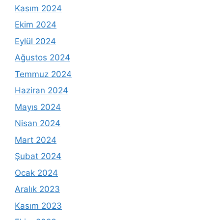
Kasım 2024
Ekim 2024
Eylül 2024
Ağustos 2024
Temmuz 2024
Haziran 2024
Mayıs 2024
Nisan 2024
Mart 2024
Şubat 2024
Ocak 2024
Aralık 2023
Kasım 2023