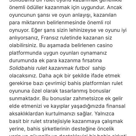
önemli ödüller kazanmak için uygundur. Ancak
oyuncunun şansı ve oyun anlayışı, kazanılan
para miktarının belirlenmesinde önemli rol
oynuyor. Eğer şans sizin lehinizeyse ve oyunu iyi
anlıyorsanız, Fransız ruletinde kazanan siz
olabilirsiniz. Bu aşamada belirlenen casino
platformunda uygun oyunları oynamanız
durumunda ek para kazanma fırsatına
Solidbahis rulet kazanmak futbol ​
sahip
olacaksınız. Daha açık bir şekilde ifade etmek
gerekirse bazı çevrimiçi bahis platformları rulet
oyununa özel olarak tasarlanmış bonuslar
sunmaktadır. Bu bonuslar zahmetsizce ek gelir
elde etmenizi ve kayıplar yaşadığınızda finansal
aksaklıklardan kurtulmanızı sağlar. Yalnızca
basit bir rulet stratejisiyle kazanmaya çalışmak
yerine, bahis şirketlerinin desteğine öncelik