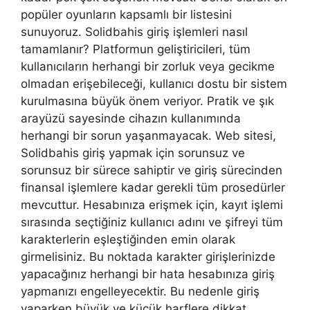
popüler oyunların kapsamlı bir listesini
sunuyoruz. Solidbahis giriş işlemleri nasıl
tamamlanır? Platformun geliştiricileri, tüm
kullanıcıların herhangi bir zorluk veya gecikme
olmadan erişebileceği, kullanıcı dostu bir sistem
kurulmasına büyük önem veriyor. Pratik ve şık
arayüzü sayesinde cihazın kullanımında
herhangi bir sorun yaşanmayacak. Web sitesi,
Solidbahis giriş yapmak için sorunsuz ve
sorunsuz bir sürece sahiptir ve giriş sürecinden
finansal işlemlere kadar gerekli tüm prosedürler
mevcuttur. Hesabınıza erişmek için, kayıt işlemi
sırasında seçtiğiniz kullanıcı adını ve şifreyi tüm
karakterlerin eşleştiğinden emin olarak
girmelisiniz. Bu noktada karakter girişlerinizde
yapacağınız herhangi bir hata hesabınıza giriş
yapmanızı engelleyecektir. Bu nedenle giriş
yaparken büyük ve küçük harflere dikkat