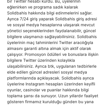
bir Twitter hesabı kurdu. Bu, üyelerinin
eğlenirken ve programa sadık kalarak
Solidbahis hakkında bilgi edinmelerini sağlar.
Ayrıca 7/24 giriş yaparak Solidbahis giriş adresi
ve sosyal medya hesaplarına ulaşarak mevcut
yönetici seçeneklerinden faydalanabilir, güncel
bilgilere ulaşmanızı sağlayabilirsiniz. Solidbahis
üyelerinin maç tahminlerini Twitter aracılığıyla
almasını garanti altına almak için aktif olarak
çalışıyor. Promosyon ödülleri ve bonuslara ilişkin
bilgilere Twitter üzerinden kolaylıkla
ulaşabilirsiniz. Ayrıca btk, uygulanan tedbirlerle
elde edilen güncel adresleri sosyal medya
platformlarında açıklayacak. Solidbahis ayrıca
üyelerine Instagram hesapları üzerinden keyifli
oyunlar, casinolar ve puanlar hakkında bilgi
toplama şansı da sunuyor. Uzun yıllardır faaliyet
gösteren firmamız kurulduğu günden bu yana