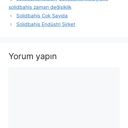
solidbahis zaman değişiklik
Yazı
Solidbahis Cok Sayıda
dolaşımı
Solidbahis Endüstri Şirket
Yorum yapın
Yorum