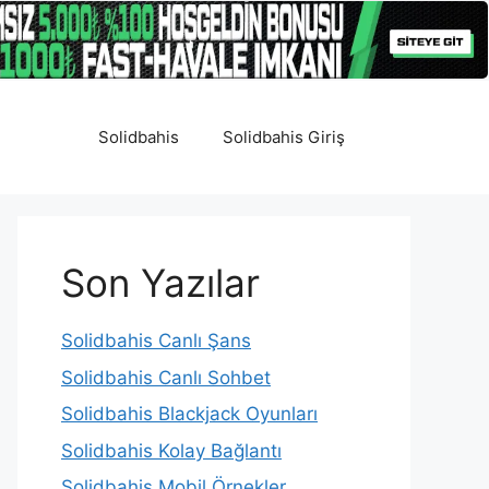
Solidbahis
Solidbahis Giriş
Son Yazılar
Solidbahis Canlı Şans
Solidbahis Canlı Sohbet
Solidbahis Blackjack Oyunları
Solidbahis Kolay Bağlantı
Solidbahis Mobil Örnekler